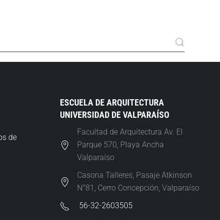
ESCUELA DE ARQUITECTURA
UNIVERSIDAD DE VALPARAÍSO
Facultad de Arquitectura Av. El
os de
Parque 570, Playa Ancha
Valparaíso
Casona Talleres, Pasaje Atkinson
N°81, Cerro Concepción, Valparaíso
56-32-2603505