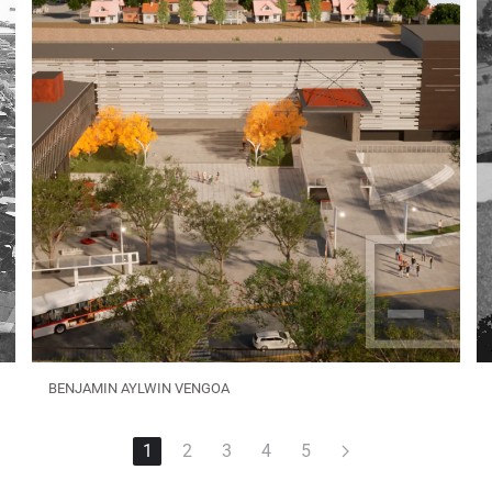
BENJAMIN AYLWIN VENGOA
1
2
3
4
5