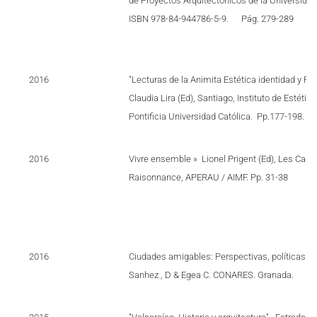
de Proyectos Arquitectónicos de la Universidad 
ISBN 978-84-944786-5-9. Pág. 279-289
2016
"Lecturas de la Animita Estética identidad y Pat
Claudia Lira (Ed), Santiago, Instituto de Estética
Pontificia Universidad Católica. Pp.177-198.
2016
Vivre ensemble » Lionel Prigent (Ed), Les Cahi
Raisonnance, APERAU / AIMF. Pp. 31-38
2016
Ciudades amigables: Perspectivas, políticas y 
Sanhez , D & Egea C. CONARES. Granada.