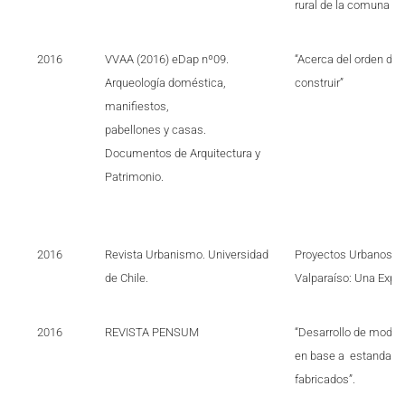
rural de la comuna de
2016
VVAA (2016) eDap nº09.
“Acerca del orden de 
Arqueología doméstica,
construir”
manifiestos,
pabellones y casas.
Documentos de Arquitectura y
Patrimonio.
2016
Revista Urbanismo. Universidad
Proyectos Urbanos Es
de Chile.
Valparaíso: Una Expe
2016
REVISTA PENSUM
“Desarrollo de model
en base a estandariza
fabricados”.