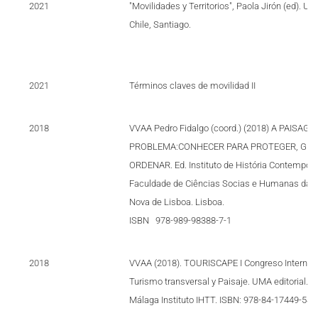
2021
"Movilidades y Territorios", Paola Jirón (ed). Un
Chile, Santiago.
2021
Términos claves de movilidad II
2018
VVAA Pedro Fidalgo (coord.) (2018) A PAISA
PROBLEMA:CONHECER PARA PROTEGER, GERI
ORDENAR. Ed. Instituto de História Contempor
Faculdade de Ciências Socias e Humanas da U
Nova de Lisboa. Lisboa.
ISBN 978-989-98388-7-1
2018
VVAA (2018). TOURISCAPE I Congreso Internac
Turismo transversal y Paisaje. UMA editorial. U
Málaga Instituto IHTT. ISBN: 978-84-17449-54-