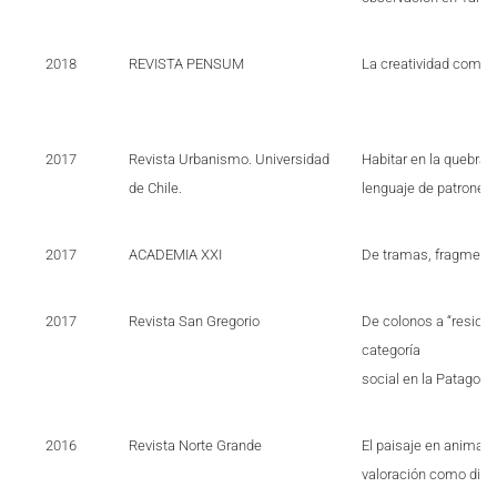
2018
REVISTA PENSUM
La creatividad como v
2017
Revista Urbanismo. Universidad
Habitar en la quebrad
de Chile.
lenguaje de patrones 
2017
ACADEMIA XXI
De tramas, fragmentos
2017
Revista San Gregorio
De colonos a “reside
categoría
social en la Patagonia
2016
Revista Norte Grande
El paisaje en animac
valoración como dina