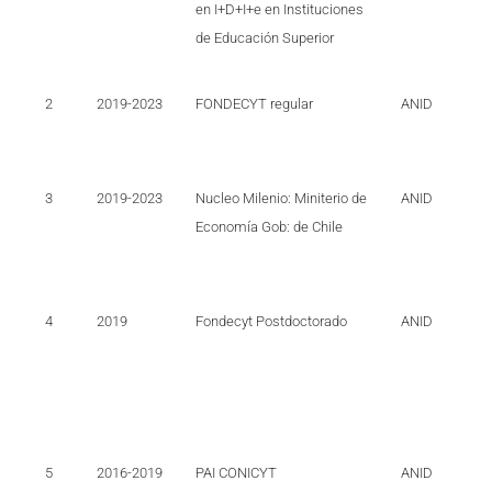
en I+D+I+e en Instituciones
de Educación Superior
2
2019-2023
FONDECYT regular
ANID
3
2019-2023
Nucleo Milenio: Miniterio de
ANID
Economía Gob: de Chile
4
2019
Fondecyt Postdoctorado
ANID
5
2016-2019
PAI CONICYT
ANID