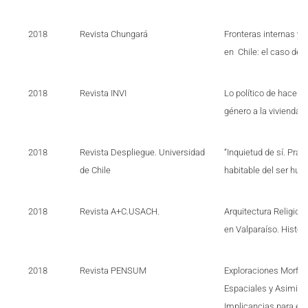
2018
Revista Chungará
Fronteras internas y
en Chile: el caso de l
2018
Revista INVI
Lo político de hacer 
género a la vivienda 
2018
Revista Despliegue. Universidad
“Inquietud de sí. Prác
de Chile
habitable del ser hum
2018
Revista A+C.USACH.
Arquitectura Religios
en Valparaíso. Historia
2018
Revista PENSUM
Exploraciones Morfol
Espaciales y Asimilac
Implicancias para el 