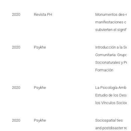
2020
Revista PH
Monumentos des-mon
manifestaciones ciud
subvierten el signific
2020
Psykhe
Introducción a la Sec
Comunitaria: Grupos 
Socionaturales y Prop
Formación
2020
Psykhe
La Psicología Ambien
Estudio de los Desast
los Vínculos Socioes
2020
Psykhe
Sociospatial ties
and postdisaster reco