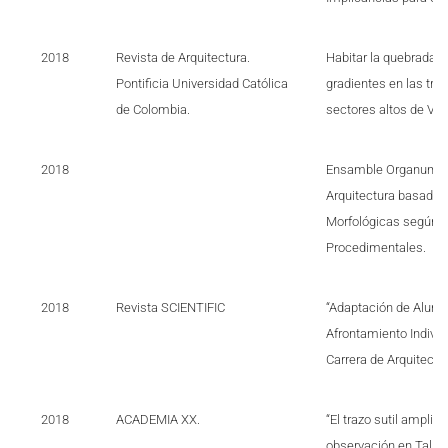
2018
Revista de Arquitectura.
Habitar la quebrada:
Pontificia Universidad Católica
gradientes en las tra
de Colombia.
sectores altos de Val
2018
Ensamble Organum: E
Arquitectura basada
Morfológicas según Cr
Procedimentales.
2018
Revista SCIENTIFIC
“Adaptación de Alumn
Afrontamiento Individ
Carrera de Arquitectu
2018
ACADEMIA XX.
“El trazo sutil amplifi
observación en Taller 