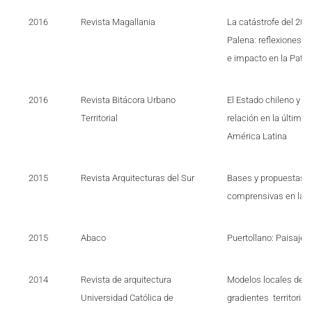
2016
Revista Magallania
La catástrofe del 2008
Palena: reflexiones s
e impacto en la Pata
2016
Revista Bitácora Urbano
El Estado chileno y l
Territorial
relación en la última f
América Latina
2015
Revista Arquitecturas del Sur
Bases y propuestas p
comprensivas en la e
2015
Abaco
Puertollano: Paisaje d
2014
Revista de arquitectura
Modelos locales de d
Universidad Católica de
gradientes territorial