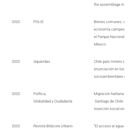
the assemblage in the
2020
POLIS
Bienes comunes, con
economía campesina.
el Parque Nacional Co
México
2020
Izquierdas
Chile país minero Lic
enunciación en los co
socioambientales en 
2020
Política,
Migración haitiana en
Globalidad y Ciudadanía
Santiago de Chile: ex
inserción social en u
2020
Revista Bitácora Urbano
“El acceso al agua e