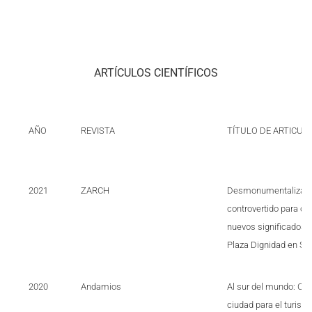
ARTÍCULOS CIENTÍFICOS
AÑO
REVISTA
TÍTULO DE ARTICUL
2021
ZARCH
Desmonumentalizació
controvertido para con
nuevos significados e
Plaza Dignidad en San
2020
Andamios
Al sur del mundo: Coy
ciudad para el turism