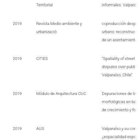
Territorial
informales. Valparaíso
2019
Revista Medio ambiente y
coproducción después
urbanizació
urbano: reconstrucció
de un asentamiento i
2019
CITIES
“Spatiality of street 
disputes over public 
Valparaíso, Chile”
2019
Módulo de Arquitectura CUC
Depuraciones de lo 
morfológicas en base
de crecimiento y fra
2019
AUS
Valparaíso y su comer
¿espacialidad esporá